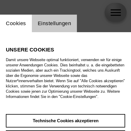
Einstellung Website Cookie
Cookies
Einstellungen
UNSERE COOKIES
Newsletter
Damit unsere Webseite optimal funktioniert, verwenden wir für einige
unserer Anwendungen Cookies. Dies beinhaltet u. a. die eingebetteten
sozialen Medien, aber auch ein Trackingtool, welches uns Auskunft
über die Ergonomie unserer Webseite sowie das
Infos
Folgen
Nutzer*innenverhalten bietet. Wenn Sie auf "Alle Cookies akzeptieren"
klicken, stimmen Sie der Verwendung von technisch notwendigen
Cookies sowie jenen zur Optimierung unserer Webseite zu. Weitere
Jobs / Praktika
Facebook
Informationen findet Sie in den "Cookie-Einstellungen".
Datenschutz
Instagram
AGBs
Youtube
Technische Cookies akzeptieren
Barrierefreiheitserklärung
Threads